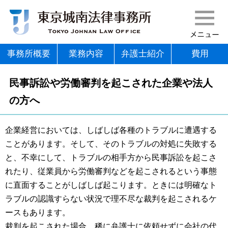
東京城南法律事務
m
事務所概要
業務内容
弁護士紹介
費用
民事訴訟や労働審判を起こされた企業や法人
の方へ
企業経営においては、しばしば各種のトラブルに遭遇する
ことがあります。そして、そのトラブルの対処に失敗する
と、不幸にして、トラブルの相手方から民事訴訟を起こさ
れたり、従業員から労働審判などを起こされるという事態
に直面することがしばしば起こります。ときには明確なト
ラブルの認識すらない状況で理不尽な裁判を起こされるケ
ースもあります。
裁判を起こされた場合、稀に弁護士に依頼せずに会社の代